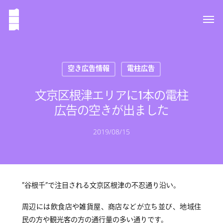
空き広告情報
電柱広告
文京区根津エリアに1本の電柱
広告の空きが出ました
2019/08/15
”谷根千”で注目される文京区根津の不忍通り沿い。
周辺には飲食店や雑貨屋、商店などが立ち並び、地域住
民の方や観光客の方の通行量の多い通りです。